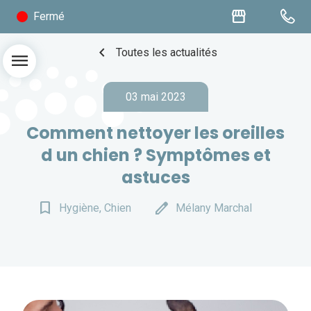
storefront
Fermé
chevron_left
Toutes les actualités
menu
03 mai 2023
Comment nettoyer les oreilles
d un chien ? Symptômes et
astuces
bookmark_border
edit
Hygiène, Chien
Mélany Marchal