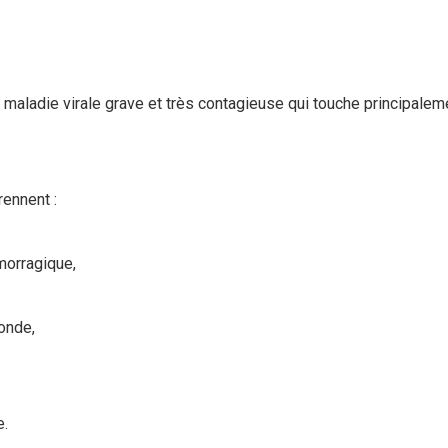
maladie virale grave et très contagieuse qui touche principaleme
ennent :
morragique,
onde,
e.