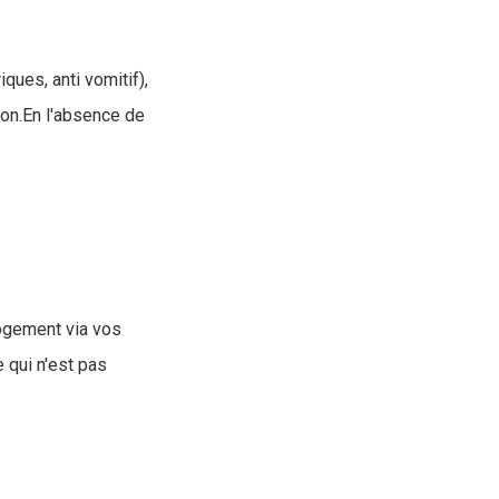
ues, anti vomitif),
sion.En l'absence de
 logement via vos
e qui n'est pas