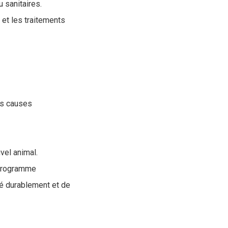
 sanitaires.
 et les traitements
es causes
uvel animal.
n programme
té durablement et de