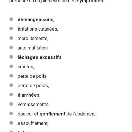
présente un ou plusieurs de ces
symptômes
:
démangeaisons
,
irritations cutanées,
mordillements,
auto mutilation,
léchages
excessifs
,
croûtes,
perte de poils,
perte de poids,
diarrhées
,
vomissements,
douleur et
gonflement
de l'abdomen,
essoufflement,