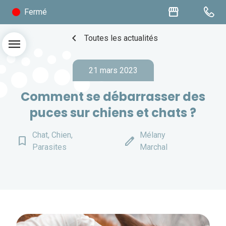
storefront
Fermé
chevron_left
Toutes les actualités
menu
21 mars 2023
Comment se débarrasser des
puces sur chiens et chats ?
Chat, Chien,
Mélany
bookmark_border
edit
Parasites
Marchal