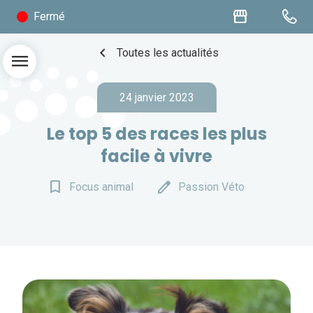
storefront
Fermé
chevron_left
Toutes les actualités
menu
24 janvier 2023
Le top 5 des races les plus
facile à vivre
bookmark_border
edit
Focus animal
Passion Véto