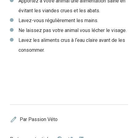
Apportez à votre animal une alimentation saine en
évitant les viandes crues et les abats.
Lavez-vous régulièrement les mains.
Ne laissez pas votre animal vous lécher le visage.
Lavez les aliments crus à l‘eau claire avant de les
consommer.
edit
Par Passion Véto