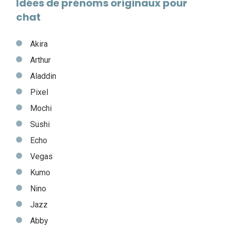
Idées de prénoms originaux pour
chat
Akira
Arthur
Aladdin
Pixel
Mochi
Sushi
Echo
Vegas
Kumo
Nino
Jazz
Abby