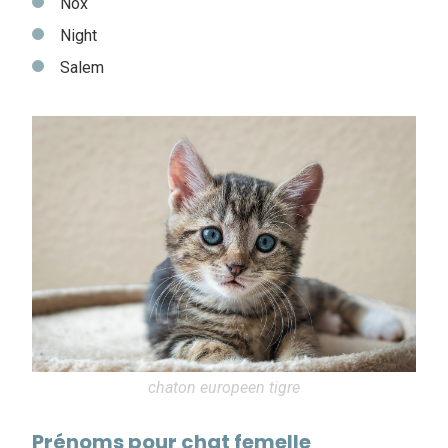
Nox
Night
Salem
chaton europeen tigre
Prénoms pour chat femelle