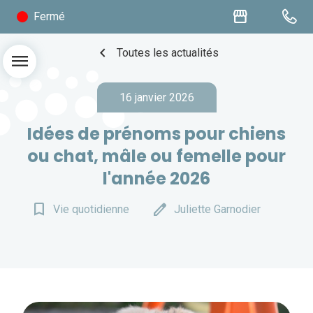
storefront
Fermé
chevron_left
Toutes les actualités
menu
16 janvier 2026
Idées de prénoms pour chiens
ou chat, mâle ou femelle pour
l'année 2026
bookmark_border
edit
Vie quotidienne
Juliette Garnodier