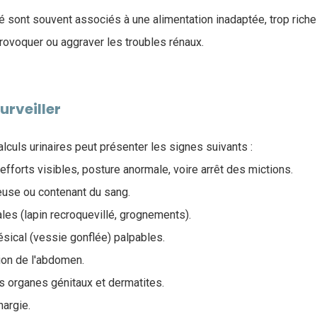
é sont souvent associés à une alimentation inadaptée, trop riche
provoquer ou aggraver les troubles rénaux.
rveiller
alculs urinaires peut présenter les signes suivants :
, efforts visibles, posture anormale, voire arrêt des mictions.
leuse ou contenant du sang.
es (lapin recroquevillé, grognements).
ésical (vessie gonflée) palpables.
tion de l'abdomen.
es organes génitaux et dermatites.
hargie.