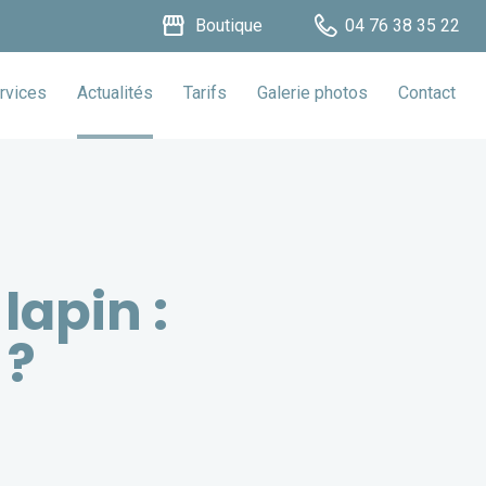
storefront
Boutique
04 76 38 35 22
rvices
Actualités
Tarifs
Galerie photos
Contact
lapin :
 ?