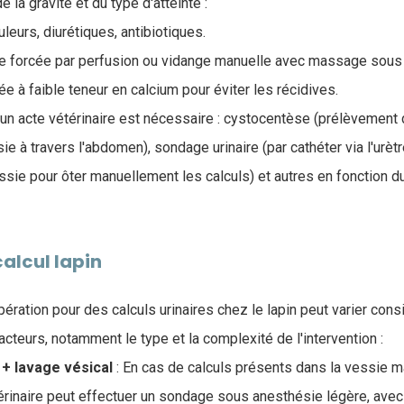
 la gravité et du type d'atteinte :
uleurs, diurétiques, antibiotiques.
ie forcée par perfusion ou vidange manuelle avec massage sous
e à faible teneur en calcium pour éviter les récidives.
 un acte vétérinaire est nécessaire : cystocentèse (prélèvement 
ie à travers l'abdomen), sondage urinaire (par cathéter via l'urèt
ssie pour ôter manuellement les calculs) et autres en fonction d
calcul lapin
ération pour des calculs urinaires chez le lapin peut varier con
acteurs, notamment le type et la complexité de l'intervention :
 + lavage vésical
: En cas de calculs présents dans la vessie m
érinaire peut effectuer un sondage sous anesthésie légère, avec 