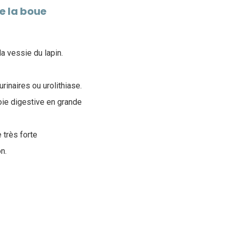
ue la boue
a vessie du lapin.
rinaires ou urolithiase.
oie digestive en grande
 très forte
n.