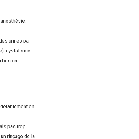
 anesthésie.
des urines par
re), cystotomie
u besoin.
sidérablement en
ais pas trop
un rinçage de la