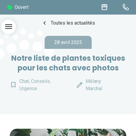
storefront
Ouvert
chevron_left
Toutes les actualités
menu
28 avril 2025
Notre liste de ​plantes toxiques
pour les chats avec photos
Chat, Conseils,
Mélany
bookmark_border
edit
Urgence
Marchal