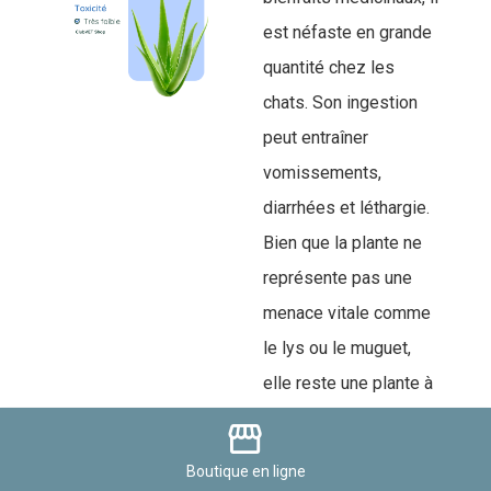
est néfaste en grande
quantité chez les
chats. Son ingestion
peut entraîner
vomissements,
diarrhées et léthargie.
Bien que la plante ne
représente pas une
menace vitale comme
le lys ou le muguet,
elle reste une plante à
éviter, surtout en
storefront
grande quantité, car il
Boutique
en ligne
peut provoquer un