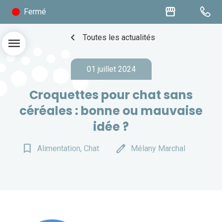
storefront
Fermé
chevron_left
Toutes les actualités
menu
01 juillet 2024
Croquettes pour chat sans
céréales : bonne ou mauvaise
idée ?
bookmark_border
edit
Alimentation, Chat
Mélany Marchal