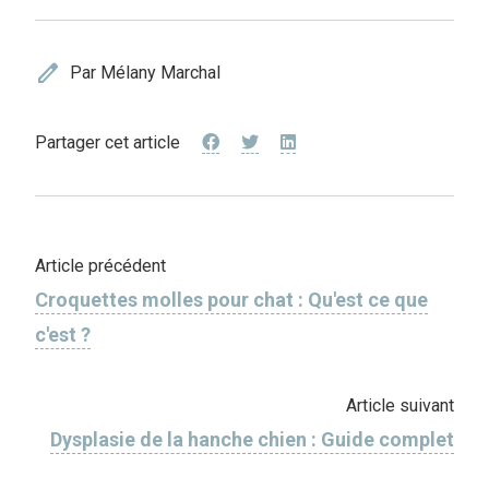
edit
Par Mélany Marchal
Partager cet article
Article précédent
Croquettes molles pour chat : Qu'est ce que
c'est ?
Article suivant
Dysplasie de la hanche chien : Guide complet