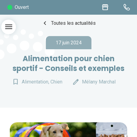
storefront
Ouvert
chevron_left
Toutes les actualités
menu
17 juin 2024
Alimentation pour chien
sportif - Conseils et exemples
bookmark_border
edit
Alimentation, Chien
Mélany Marchal