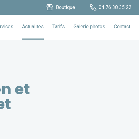
storefront
Boutique
04 76 38 35 22
rvices
Actualités
Tarifs
Galerie photos
Contact
n et
et