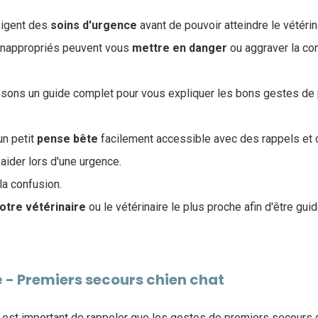
xigent des
soins
d'urgence
avant de pouvoir atteindre le vétérin
inappropriés peuvent vous
mettre en danger
ou aggraver la con
posons un guide complet pour vous expliquer les bons gestes de
un petit
pense bête
facilement accessible avec des rappels et
 aider lors d'une urgence.
la confusion.
otre vétérinaire
ou le vétérinaire le plus proche afin d'être guid
é - Premiers secours chien chat
est important de rappeler que les gestes de premiers secours 