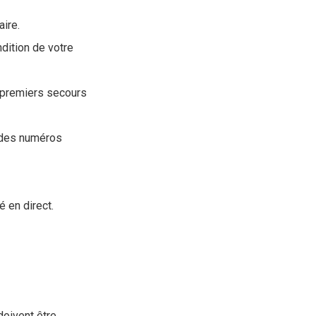
aire.
dition de votre
 premiers secours
 des numéros
é en direct.
doivent être