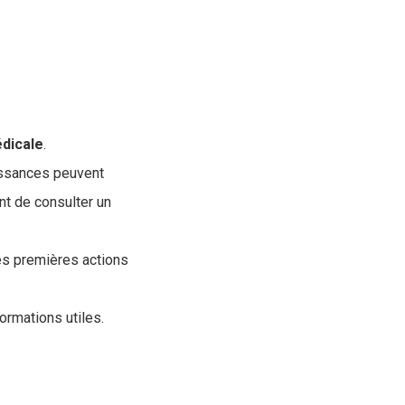
dicale
.
issances peuvent
ant de consulter un
les premières actions
rmations utiles.