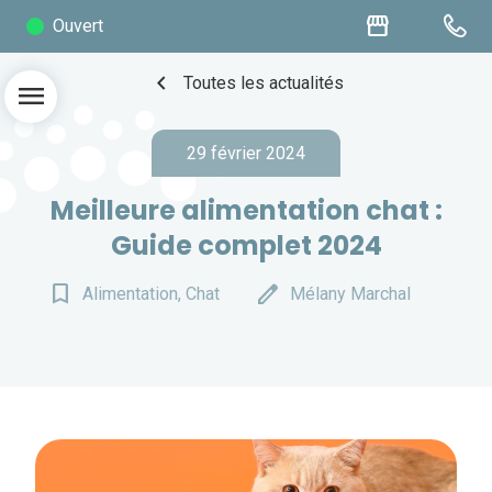
storefront
Ouvert
chevron_left
Toutes les actualités
menu
29 février 2024
Meilleure alimentation chat :
Guide complet 2024
bookmark_border
edit
Alimentation, Chat
Mélany Marchal