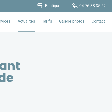
storefront
Boutique
04 76 38 35 22
rvices
Actualités
Tarifs
Galerie photos
Contact
vant
 de