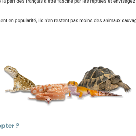
 la part des français à être fasciné par les reptiles et envisagez 
gnent en popularité, ils n'en restent pas moins des animaux sau
opter ?