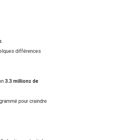
s
.
uelques différences
ron
3.3 millions de
grammé pour craindre