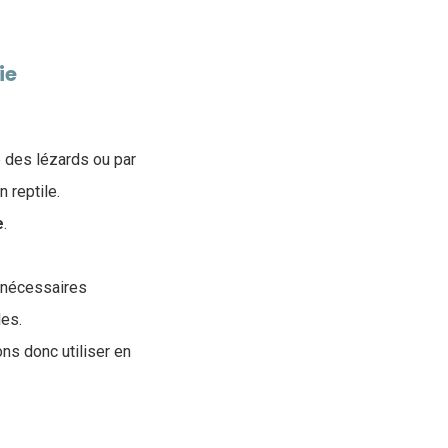
ie
e des lézards ou par
n reptile.
e
.
 nécessaires
les.
ons donc utiliser en